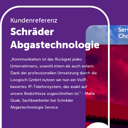
Kund
Bo
Kundenreferenz
Car
Schräder
Ser
Ch
Abgastechnologie
„Kommunikation ist das Rückgrat jedes
Unternehmens, sowohl intern als auch extern.
Dank der professionellen Umsetzung durch die
Loogisch GmbH nutzen wir nun ein VoIP-
basiertes IP-Telefonsystem, das exakt auf
unsere Bedürfnisse zugeschnitten ist." - Malte
Quak, Sachbearbeiter bei Schräder
Abgastechnologie Service