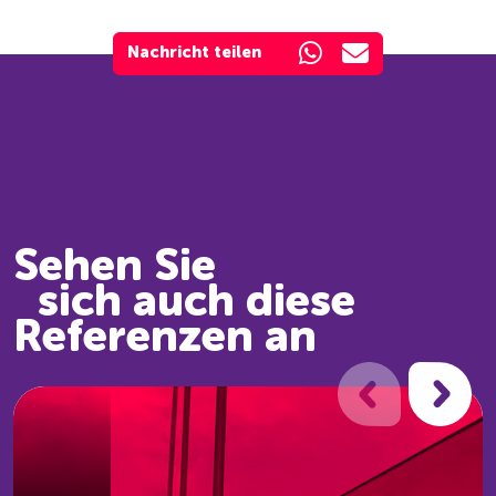
Nachricht teilen
Sehen Sie
Schräder
sich auch diese
Abgastechnologie
Referenzen an
Kundenreferenz
Refe-
renz